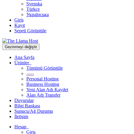
Svenska
Türkçe
Українська
Giriş
Kayıt
Sepeti Görüntüle
Gezinmeyi değiştir
Ana Sayfa
Ürünler
Tümünü Görüntüle
-----
Personal Hosting
Business Hosting
Yeni Alan Adı Kaydet
Alan Adı Transfer
Duyurular
Bilgi Bankası
Sunucu/Ağ Durumu
İletişim
Hesap
Giriş