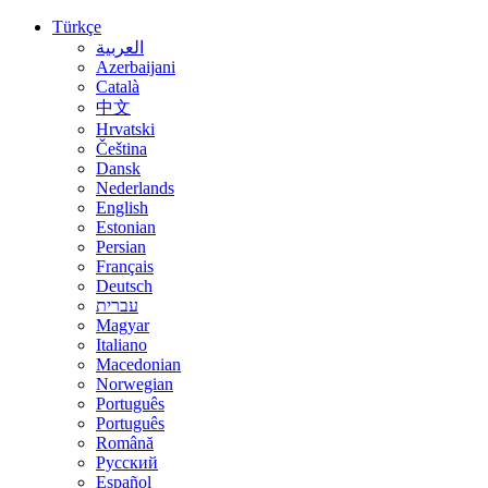
Türkçe
العربية
Azerbaijani
Català
中文
Hrvatski
Čeština
Dansk
Nederlands
English
Estonian
Persian
Français
Deutsch
עברית
Magyar
Italiano
Macedonian
Norwegian
Português
Português
Română
Русский
Español