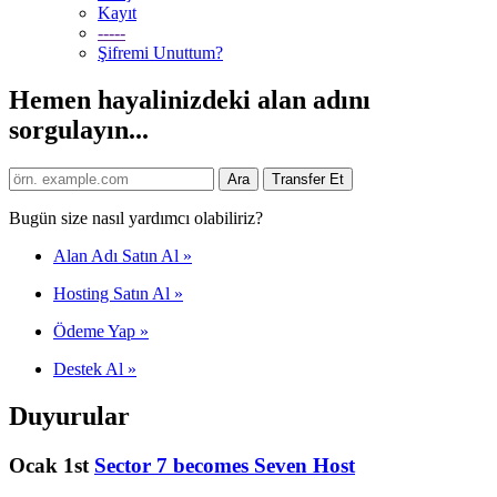
Kayıt
-----
Şifremi Unuttum?
Hemen hayalinizdeki alan adını
sorgulayın...
Bugün size nasıl yardımcı olabiliriz?
Alan Adı Satın Al
»
Hosting Satın Al
»
Ödeme Yap
»
Destek Al
»
Duyurular
Ocak 1st
Sector 7 becomes Seven Host